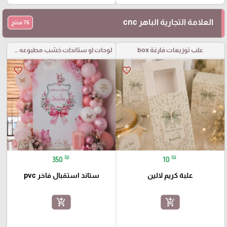
العلامة التجارية الباهر cnc
76 منتج
علب توزيعات فارغة box
لوحات او ستاندات خشب مطبوعه مع قص خارجي
favorite_border
favorite_border
₪
₪
350
10
علبة كريم لالين
ستاند استقبال فاخر pvc
add_shopping_cart
add_shopping_cart