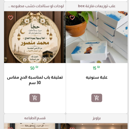
علب توزيعات فارغة box
لوحات او ستاندات خشب مطبوعه مع قص خارجي
favorite_border
favorite_border
₪
₪
50
15
علبة سنونيه
تعليقة باب لمناسبة الحج مقاس
30 سم
add_shopping_cart
add_shopping_cart
براويز
قسم الطباعه