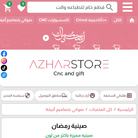
0
0
search
shopping_cart
favorite
home
الكل
✂️ أكاديمية Cricut
اكسسوارات CNC
صواني بتصاميم أنيق
play_circle
security
commute
emoji_emotions
ballot
طلباتي السابقة
آراء زبائننا
مناطق التوصيل
سياسة المتجر
الرئيسية
كل المنتجات
صواني بتصاميم أنيقة
صينية رمضان
صينيه مميزه باكثر من لون