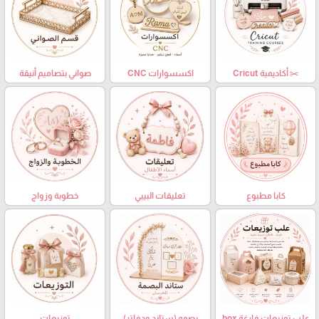
✂️ أكاديمية Cricut
اكسسوارات CNC
صواني بتصاميم أنيقة
كابا مطبوع
تعليقات البيبي
خطوبة وزواج
علب توزيعات فارغة box
بصمه (ستاند ودفاتر)
توزيعات