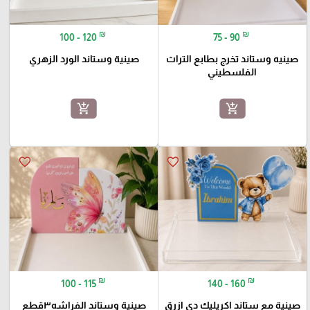
₪
₪
100 - 120
75 - 90
صينيه وستاند تخرج بطابع التراث
صينية وستاند الورد الزهري
الفلسطيني
add_shopping_cart
add_shopping_cart
favorite_border
favorite_border
₪
₪
100 - 115
140 - 160
صينية مع ستاند اكريليك دي ازرق
صينية وستاند الفراشه٣قطع