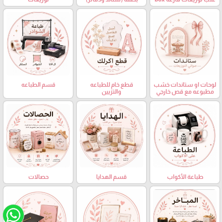
لوحات او ستاندات خشب
قطع خام للطباعه
قسم الطباعه
مطبوعه مع قص خارجي
والتزيين
حصالات
طباعة الأكواب
قسم الهدايا