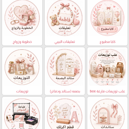
كابا مطبوع
تعليقات البيبي
خطوبة وزواج
علب توزيعات فارغة box
بصمه (ستاند ودفاتر)
توزيعات