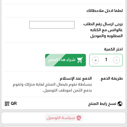
لطفا ادخل ملاحظاتك
يرجى ارسال رقم الطلب
عالواتس مع الكتابه
المطلوبه والموديل
اختر الكمية
shopping_cart
شراء هذا المنتج
+
-
طريقة الدفع
الدفع عند الإستلام
ببساطة نقوم بايصال المنتج لغاية منزلك وتقوم
بدفع الثمن لموظف التوصيل.
qr_code
public
نسخ رابط المنتج
QR
policy
سياسة التوصيل