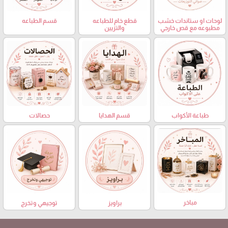
لوحات او ستاندات خشب
قطع خام للطباعه
قسم الطباعه
مطبوعه مع قص خارجي
والتزيين
حصالات
طباعة الأكواب
قسم الهدايا
مباخر
براويز
توجيهي وتخرج