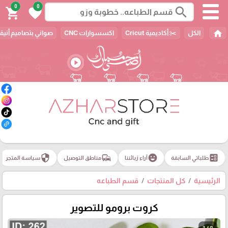
0
0
search
shopping_cart
favorite
home
الكل
✂️ أكاديمية Cricut
اكسسوارات CNC
صواني بتصاميم أنيق
play_circle
security
commute
emoji_emotions
ballot
طلباتي السابقة
آراء زبائننا
مناطق التوصيل
سياسة المتجر
الرئيسية
كل المنتجات
قسم الطباعه
كروت برومو للتصوير