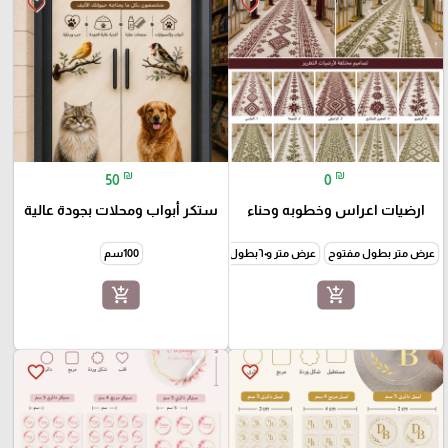
favorite_border
favorite_border
₪
₪
50
0
ارضيات اعراس وخطوبه وحناء
ستكر أبواب ومحلات بجودة عالية
عرض متر بطول مفتوح
عرض متر و٦٠بطول مفتوح
100سم
add_shopping_cart
add_shopping_cart
favorite_border
favorite_border