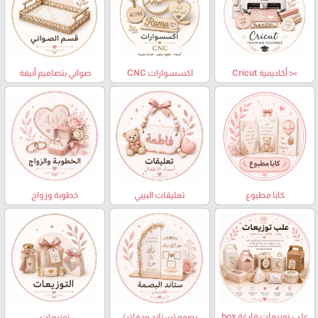
✂️ أكاديمية Cricut
اكسسوارات CNC
صواني بتصاميم أنيقة
كابا مطبوع
تعليقات البيبي
خطوبة وزواج
علب توزيعات فارغة box
بصمه (ستاند ودفاتر)
توزيعات