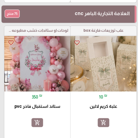
العلامة التجارية الباهر cnc
75 منتج
علب توزيعات فارغة box
لوحات او ستاندات خشب مطبوعه مع قص خارجي
favorite_border
favorite_border
₪
₪
350
10
علبة كريم لالين
ستاند استقبال فاخر pvc
add_shopping_cart
add_shopping_cart