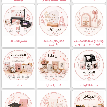
لوحات او ستاندات خشب
قطع خام للطباعه
قسم الطباعه
مطبوعه مع قص خارجي
والتزيين
حصالات
طباعة الأكواب
قسم الهدايا