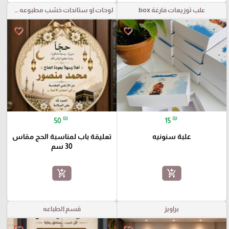
علب توزيعات فارغة box
لوحات او ستاندات خشب مطبوعه مع قص خارجي
favorite_border
favorite_border
₪
₪
50
15
علبة سنونيه
تعليقة باب لمناسبة الحج مقاس
30 سم
add_shopping_cart
add_shopping_cart
براويز
قسم الطباعه