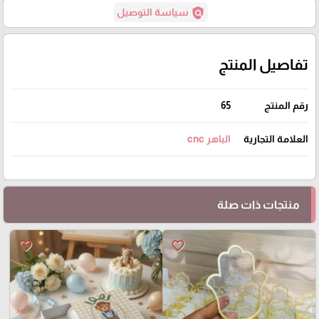
policy
سياسة التوصيل
تفاصيل المنتج
رقم المنتج
65
العلامة التجارية
الباهر cnc
منتجات ذات صلة
favorite_border
favorite_border