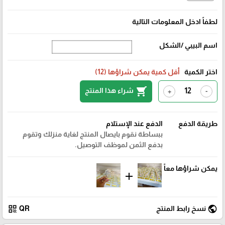
لطفاً ادخل المعلومات التالية
اسم البيبي /الشكل
اختر الكمية
أقل كمية يمكن شراؤها (12)
shopping_cart
شراء هذا المنتج
+
-
طريقة الدفع
الدفع عند الإستلام
ببساطة نقوم بايصال المنتج لغاية منزلك وتقوم
بدفع الثمن لموظف التوصيل.
يمكن شراؤها معاً
add
qr_code
public
نسخ رابط المنتج
QR